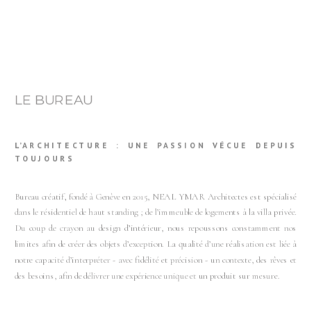
LE BUREAU
L’ARCHITECTURE : UNE PASSION VÉCUE DEPUIS
TOUJOURS
Bureau créatif, fondé à Genève en 2015, NEAL YMAR Architectes est spécialisé
dans le résidentiel de haut standing ; de l’immeuble de logements à la villa privée.
Du coup de crayon au design d’intérieur, nous repoussons constamment nos
limites afin de créer des objets d’exception. La qualité d’une réalisation est liée à
notre capacité d’interpréter - avec fidélité et précision - un contexte, des rêves et
des besoins, afin de délivrer une expérience unique et un produit sur mesure.